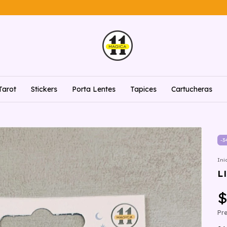
Tarot
Stickers
Porta Lentes
Tapices
Cartucheras
-
3
Ini
L
$
Pre