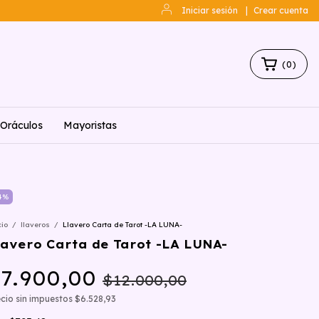
Iniciar sesión
|
Crear cuenta
(
0
)
Oráculos
Mayoristas
4
%
cio
/
llaveros
/
Llavero Carta de Tarot -LA LUNA-
lavero Carta de Tarot -LA LUNA-
7.900,00
$12.000,00
cio sin impuestos
$6.528,93