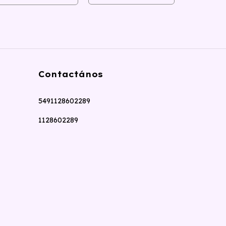
$32.000,
Contactános
5491128602289
1128602289