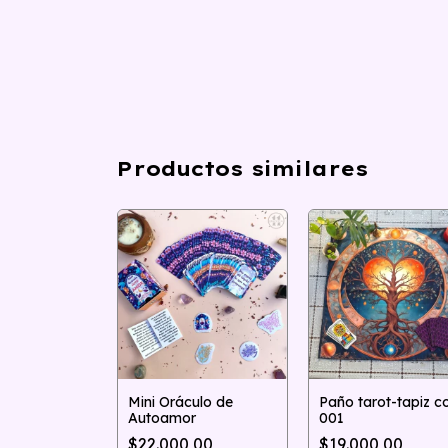
Productos similares
Mini Oráculo de
Paño tarot-tapiz c
 - El Mundo
Autoamor
001
,00
$22.000,00
$19.000,00