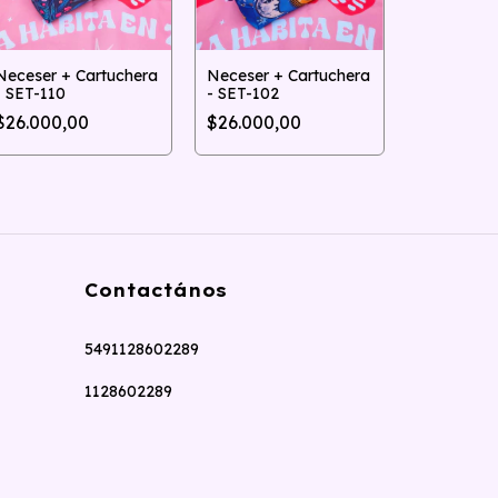
Neceser + Cartuchera
Neceser + Cartuchera
- SET-110
- SET-102
Neceser +
$26.000,00
$26.000,00
- SET-111
$26.000,
Contactános
5491128602289
1128602289