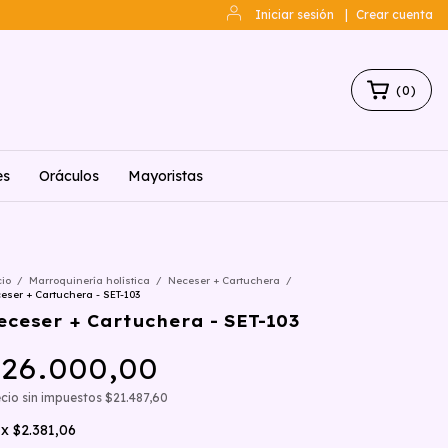
Iniciar sesión
|
Crear cuenta
(
0
)
es
Oráculos
Mayoristas
cio
/
Marroquinería holística
/
Neceser + Cartuchera
/
eser + Cartuchera - SET-103
eceser + Cartuchera - SET-103
26.000,00
cio sin impuestos
$21.487,60
x
$2.381,06