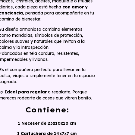
mazos, cristales, aceites, maquillaje o rituales
diarios, cada pieza está hecha
con amor y
conciencia
, pensada para acompañarte en tu
camino de bienestar.
Su diseño armonioso combina elementos
como mandalas, símbolos de protección,
colores suaves y naturales que invitan a la
calma y la introspección.
Fabricados en tela cordura, resistentes,
impermeables y livianas.
Es el compañero perfecto para llevar en tu
bolso, viajes o simplemente tener en tu espacio
sagrado.
🌿
Ideal para regalar
o regalarte. Porque
mereces rodearte de cosas que vibren bonito.
Contiene:
1 Neceser de 23x10x10 cm
1 Cartuchera de 14x7x7 cm