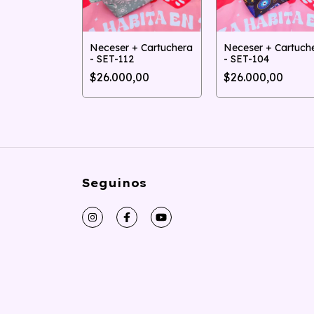
+ Cartuchera
Neceser + Cartuchera
Neceser + Cartuch
9
- SET-112
- SET-104
,00
$26.000,00
$26.000,00
Seguinos