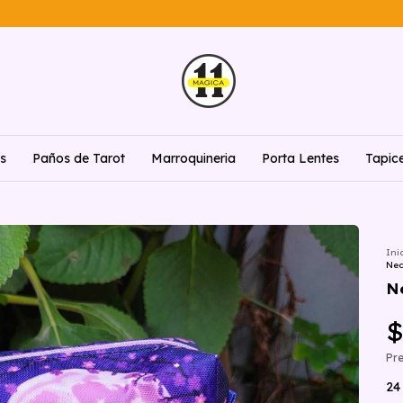
rs
Paños de Tarot
Marroquineria
Porta Lentes
Tapic
Ini
Nec
N
$
Pre
24