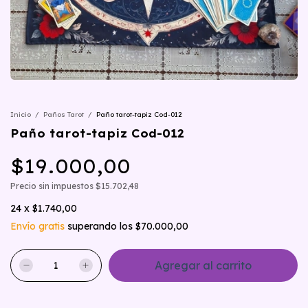
Inicio
/
Paños Tarot
/
Paño tarot-tapiz Cod-012
Paño tarot-tapiz Cod-012
$19.000,00
Precio sin impuestos
$15.702,48
24
x
$1.740,00
Envío gratis
superando los
$70.000,00