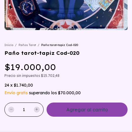
Inicio
/
Paños Tarot
/
Paño tarot-tapiz Cod-020
Paño tarot-tapiz Cod-020
$19.000,00
Precio sin impuestos
$15.702,48
24
x
$1.740,00
Envío gratis
superando los
$70.000,00