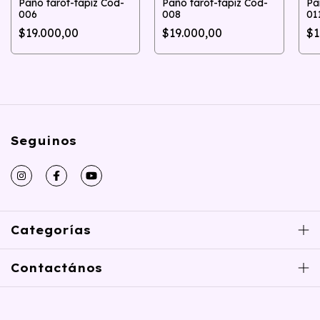
Paño tarot-tapiz Cod-
Paño tarot-tapiz Cod-
Pa
006
008
01
$19.000,00
$19.000,00
$1
Seguinos
Categorías
Contactános