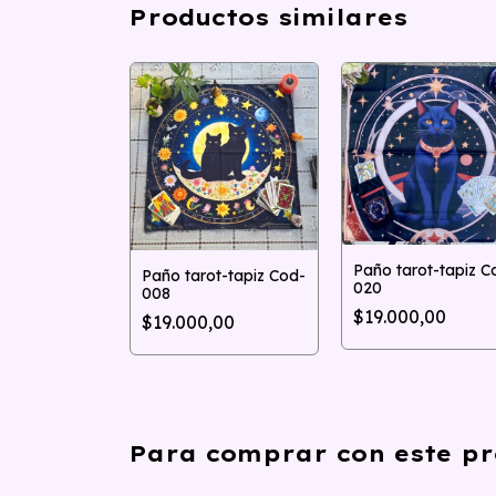
Productos similares
Paño tarot-tapiz C
Paño tarot-tapiz Cod-
ot-tapiz Cod-
020
008
$19.000,00
$19.000,00
,00
Para comprar con este pr