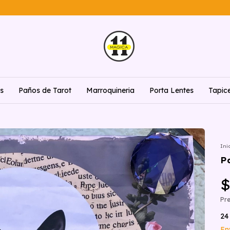
rs
Paños de Tarot
Marroquineria
Porta Lentes
Tapic
Ini
P
$
Pre
24
En