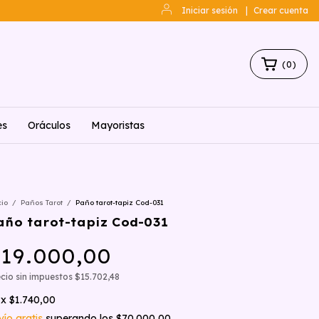
Iniciar sesión
|
Crear cuenta
(
0
)
es
Oráculos
Mayoristas
cio
/
Paños Tarot
/
Paño tarot-tapiz Cod-031
año tarot-tapiz Cod-031
19.000,00
cio sin impuestos
$15.702,48
x
$1.740,00
vío gratis
superando los
$70.000,00