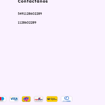
Contactános
5491128602289
1128602289