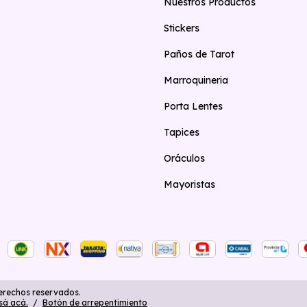
Nuestros Productos
Stickers
Paños de Tarot
Marroquineria
Porta Lentes
Tapices
Oráculos
Mayoristas
erechos reservados.
sá acá.
/
Botón de arrepentimiento