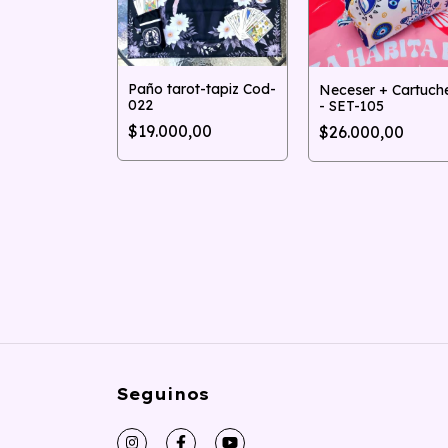
Paño tarot-tapiz Cod-
Neceser + Cartuch
ot-tapiz Cod-
022
- SET-105
$19.000,00
$26.000,00
,00
Seguinos