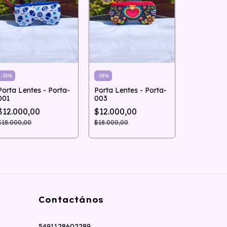
Paño tarot
021
-
33
%
-
33
%
$19.000,
Porta Lentes - Porta-
Porta Lentes - Porta-
001
003
$12.000,00
$12.000,00
$18.000,00
$18.000,00
Contactános
5491128602289