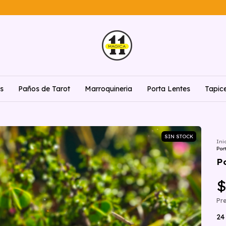
rs
Paños de Tarot
Marroquineria
Porta Lentes
Tapic
SIN STOCK
Ini
Por
P
$
Pre
24