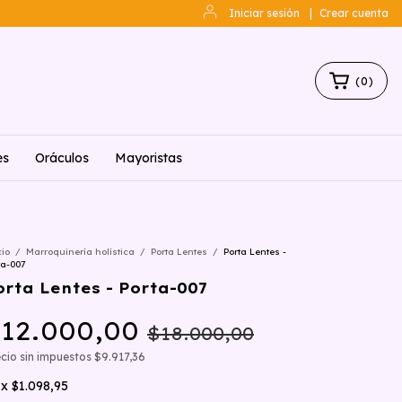
Iniciar sesión
|
Crear cuenta
(
0
)
es
Oráculos
Mayoristas
cio
/
Marroquinería holística
/
Porta Lentes
/
Porta Lentes -
ta-007
orta Lentes - Porta-007
12.000,00
$18.000,00
cio sin impuestos
$9.917,36
x
$1.098,95