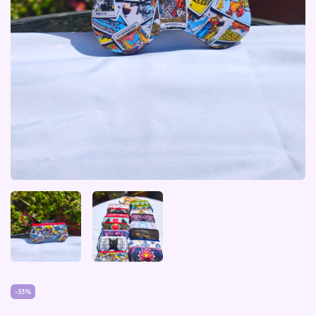
-
33
%