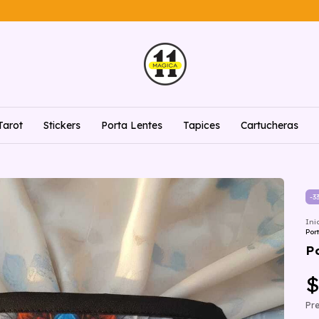
Tarot
Stickers
Porta Lentes
Tapices
Cartucheras
-
3
Ini
Por
P
$
Pre