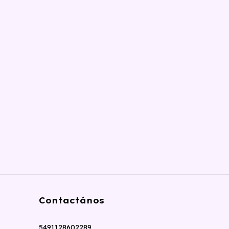
Contactános
5491128602289