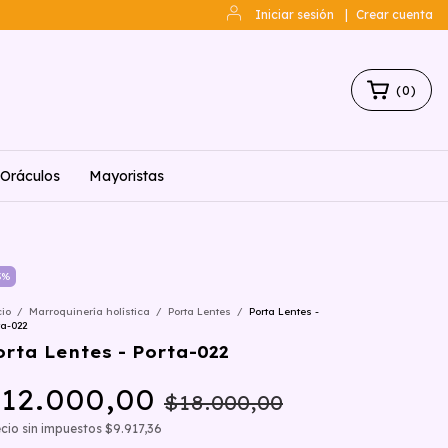
Iniciar sesión
|
Crear cuenta
(
0
)
Oráculos
Mayoristas
3
%
cio
/
Marroquinería holística
/
Porta Lentes
/
Porta Lentes -
ta-022
orta Lentes - Porta-022
12.000,00
$18.000,00
cio sin impuestos
$9.917,36