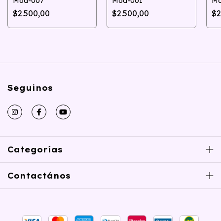
Mod-007
Mod-001
Mo
$2.500,00
$2.500,00
$2
Seguinos
Categorías
Contactános