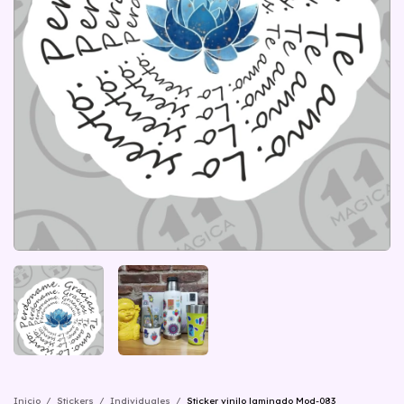
Inicio
/
Stickers
/
Individuales
/
Sticker vinilo laminado Mod-083