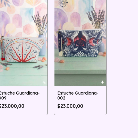
Estuche Guardiana-
Estuche Guardiana-
009
002
Estuche G
$23.000,00
$23.000,00
004
$23.000,