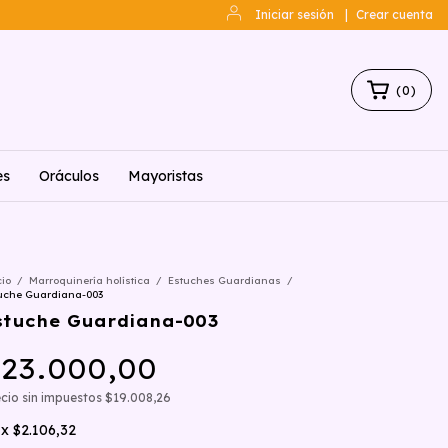
Iniciar sesión
|
Crear cuenta
(
0
)
es
Oráculos
Mayoristas
cio
/
Marroquinería holística
/
Estuches Guardianas
/
uche Guardiana-003
stuche Guardiana-003
23.000,00
cio sin impuestos
$19.008,26
x
$2.106,32