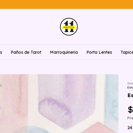
rs
Paños de Tarot
Marroquineria
Porta Lentes
Tapic
Ini
Est
E
$
Pre
24