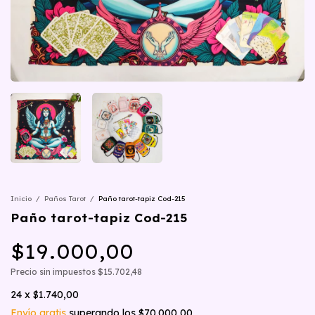
Inicio
/
Paños Tarot
/
Paño tarot-tapiz Cod-215
Paño tarot-tapiz Cod-215
$19.000,00
Precio sin impuestos
$15.702,48
24
x
$1.740,00
Envío gratis
superando los
$70.000,00